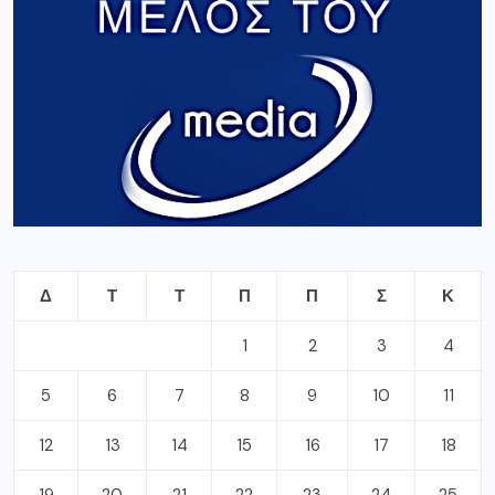
Δ
Τ
Τ
Π
Π
Σ
Κ
1
2
3
4
5
6
7
8
9
10
11
12
13
14
15
16
17
18
19
20
21
22
23
24
25