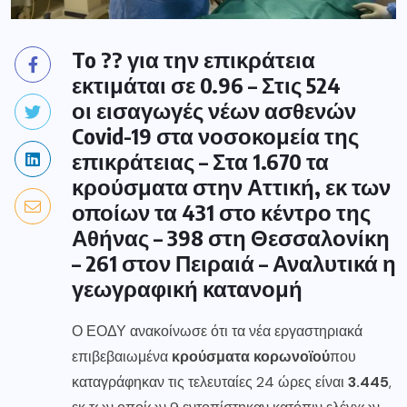
To ?? για την επικράτεια
εκτιμάται σε 0.96 – Στις 524
οι εισαγωγές νέων ασθενών
Covid-19 στα νοσοκομεία της
επικράτειας – Στα 1.670 τα
κρούσματα στην Αττική, εκ των
οποίων τα 431 στο κέντρο της
Αθήνας – 398 στη Θεσσαλονίκη
– 261 στον Πειραιά – Αναλυτικά η
γεωγραφική κατανομή
Ο ΕΟΔΥ ανακοίνωσε ότι τα νέα εργαστηριακά
επιβεβαιωμένα
κρούσματα κορωνοϊού
που
καταγράφηκαν τις τελευταίες 24 ώρες είναι
3.445
,