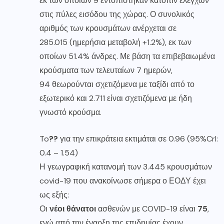
εκ των οποίων 9 εντοπίστηκαν κατόπιν ελέγχων
στις πύλες εισόδου της χώρας. Ο συνολικός
αριθμός των κρουσμάτων ανέρχεται σε
285.015 (ημερήσια μεταβολή +1.2%), εκ των
οποίων 51.4% άνδρες. Με βάση τα επιβεβαιωμένα
κρούσματα των τελευταίων 7 ημερών,
94 θεωρούνται σχετιζόμενα με ταξίδι από το
εξωτερικό και 2.711 είναι σχετιζόμενα με ήδη
γνωστό κρούσμα.
To
??
για την επικράτεια εκτιμάται σε 0.96 (95%Crl:
0.4 – 1.54)
Η γεωγραφική κατανομή των 3.445 κρουσμάτων
covid-19 που ανακοίνωσε σήμερα ο ΕΟΔΥ έχει
ως εξής:
Οι
νέοι θάνατοι
ασθενών με COVID-19 είναι
75
,
ενώ από την έναρξη της επιδημίας έχουν