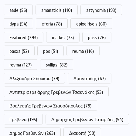
aade
(56)
amanatidis
(110)
astynomia
(193)
dypa
(54)
eforia
(78)
epixeiriseis
(60)
Featured
(293)
market
(75)
pass
(76)
pasxa
(52)
pos
(51)
reuma
(116)
revma
(127)
syllipsi
(82)
Αλεξάνδρα Σδούκου
(79)
Αμανατιδης
(67)
Αντιπεριφερειάρχης Γρεβενών Τσακνάκης
(53)
Βουλευτής Γρεβενών Σταυρόπουλος
(79)
Γρεβενά
(195)
Δήμαρχος Γρεβενών Ταταρίδης
(54)
Δήμος Γρεβενών
(263)
Διακοπή
(98)