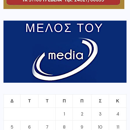
Δ
Τ
Τ
Π
Π
Σ
Κ
1
2
3
4
5
6
7
8
9
10
11