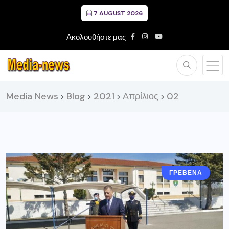
7 AUGUST 2026
Ακολουθήστε μας
Media News
Blog
2021
Απρίλιος
02
>
>
>
>
ΓΡΕΒΕΝΑ