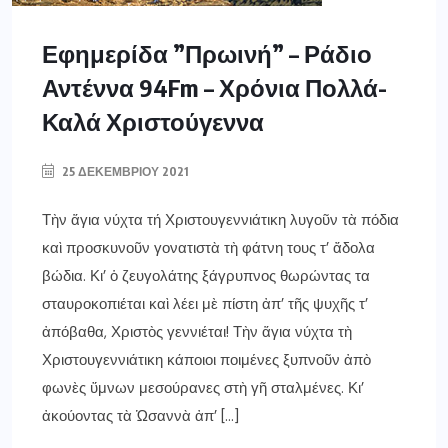
Εφημερίδα ”Πρωινή” – Ράδιο
Αντέννα 94Fm – Χρόνια Πολλά-
Καλά Χριστούγεννα
25 ΔΕΚΕΜΒΡΊΟΥ 2021
Τὴν ἅγια νύχτα τή Χριστουγεννιάτικη λυγοῦν τὰ πόδια
καὶ προσκυνοῦν γονατιστὰ τὴ φάτνη τους τ’ ἄδολα
βώδια. Κι’ ὁ ζευγολάτης ξάγρυπνος θωρώντας τα
σταυροκοπιέται καὶ λέει μὲ πίστη ἀπ’ τῆς ψυχῆς τ’
ἀπόβαθα, Χριστὸς γεννιέται! Τὴν ἅγια νύχτα τὴ
Χριστουγεννιάτικη κάποιοι ποιμένες ξυπνοῦν ἀπὸ
φωνὲς ὕμνων μεσούρανες στὴ γῆ σταλμένες. Κι’
ἀκούοντας τὰ Ὡσαννὰ ἀπ’ […]