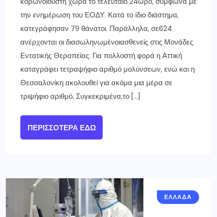
κορωνοϊούστη χώρα το τελευταίο 24ωρο, σύμφωνα με
την ενημέρωση του ΕΟΔΥ. Κατά το ίδιο διάστημα,
κατεγράφησαν 79 θάνατοι. Παράλληλα, σε624
ανέρχονται οι διασωληνωμένοιασθενείς στις Μονάδες
Εντατικής Θεραπείας. Για πολλοστή φορά η Αττική
καταγράφει τετραψήφιο αριθμό μολύνσεων, ενώ και η
Θεσσαλονίκη ακολουθεί για ακόμα μια μέρα σε
τριψήφιο αριθμό. Συγκεκριμένα,το […]
ΠΕΡΙΣΣΌΤΕΡΑ ΕΔΏ
ΕΛΛΑΔΑ