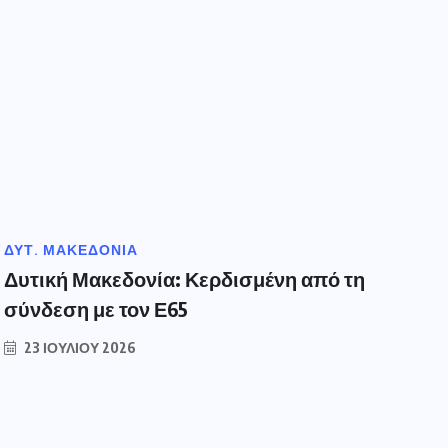
ΔΥΤ. ΜΑΚΕΔΟΝΙΑ
Ε
Δυτική Μακεδονία: Κερδισμένη από τη
Β
σύνδεση με τον Ε65
ε
23 ΙΟΥΛΊΟΥ 2026