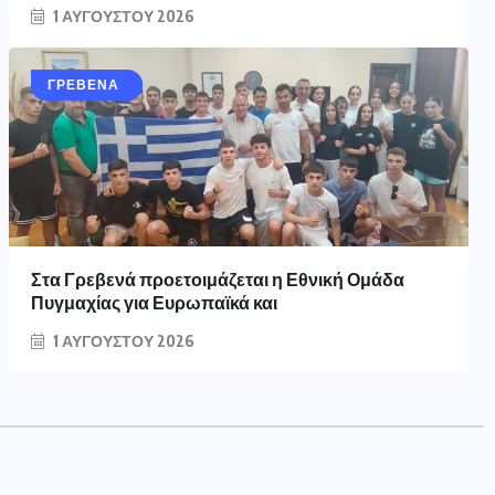
1 ΑΥΓΟΎΣΤΟΥ 2026
ΑΘΛΗΤΙΚΆ
ΑΘΛΗΤΙΚΑ
ΓΡΕΒΕΝΑ
Στα Γρεβενά προετοιμάζεται η Εθνική Ομάδα
Πυγμαχίας για Ευρωπαϊκά και
1 ΑΥΓΟΎΣΤΟΥ 2026