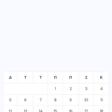
Δ
Τ
Τ
Π
Π
Σ
Κ
1
2
3
4
5
6
7
8
9
10
11
12
13
14
15
16
17
18