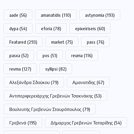
aade
(56)
amanatidis
(110)
astynomia
(193)
dypa
(54)
eforia
(78)
epixeiriseis
(60)
Featured
(293)
market
(75)
pass
(76)
pasxa
(52)
pos
(51)
reuma
(116)
revma
(127)
syllipsi
(82)
Αλεξάνδρα Σδούκου
(79)
Αμανατιδης
(67)
Αντιπεριφερειάρχης Γρεβενών Τσακνάκης
(53)
Βουλευτής Γρεβενών Σταυρόπουλος
(79)
Γρεβενά
(195)
Δήμαρχος Γρεβενών Ταταρίδης
(54)