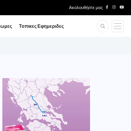
Ακολουθήστε μας
νωμες
Τοπικες Εφημεριδες