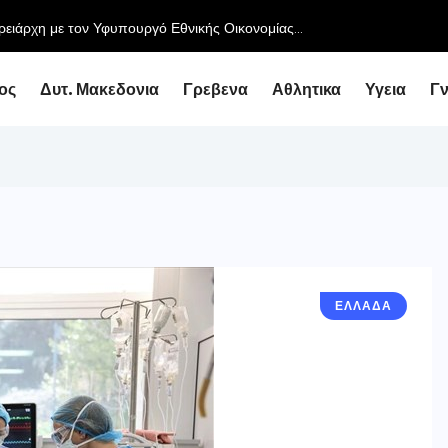
ειάρχη με τον Υφυπουργό Εθνικής Οικονομίας...
ος
Δυτ. Μακεδονια
Γρεβενα
Αθλητικα
Υγεια
Γ
ΕΛΛΑΔΑ