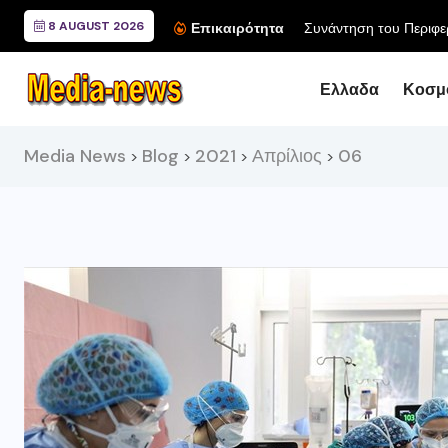
8 AUGUST 2026
Συνάντηση του Περιφερ
Επικαιρότητα
Ελλαδα
Κοσμ
Media News
Blog
2021
Απρίλιος
06
>
>
>
>