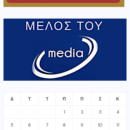
Δ
Τ
Τ
Π
Π
Σ
Κ
1
2
3
4
5
6
7
8
9
10
11