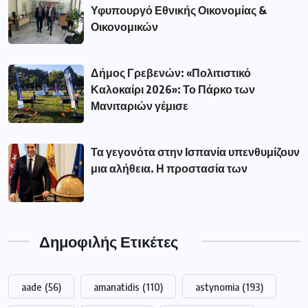
Υφυπουργό Εθνικής Οικονομίας &
Οικονομικών
Δήμος Γρεβενών: «Πολιτιστικό
Καλοκαίρι 2026»: Το Πάρκο των
Μανιταριών γέμισε
Τα γεγονότα στην Ισπανία υπενθυμίζουν
μια αλήθεια. Η προστασία των
Δημοφιλής Ετικέτες
aade
(56)
amanatidis
(110)
astynomia
(193)