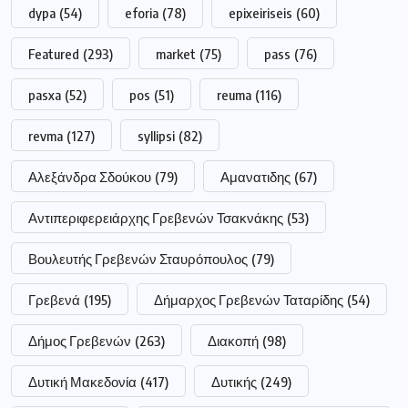
dypa
(54)
eforia
(78)
epixeiriseis
(60)
Featured
(293)
market
(75)
pass
(76)
pasxa
(52)
pos
(51)
reuma
(116)
revma
(127)
syllipsi
(82)
Αλεξάνδρα Σδούκου
(79)
Αμανατιδης
(67)
Αντιπεριφερειάρχης Γρεβενών Τσακνάκης
(53)
Βουλευτής Γρεβενών Σταυρόπουλος
(79)
Γρεβενά
(195)
Δήμαρχος Γρεβενών Ταταρίδης
(54)
Δήμος Γρεβενών
(263)
Διακοπή
(98)
Δυτική Μακεδονία
(417)
Δυτικής
(249)