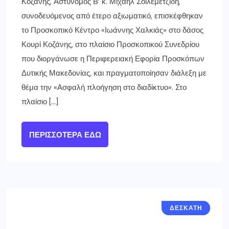
Κοζάνης, Αστυνόμος Β’ κ. Μιχαήλ Σοϊλεμετζίδη,
συνοδευόμενος από έτερο αξιωματικό, επισκέφθηκαν
το Προσκοπικό Κέντρο «Ιωάννης Χαλκιάς» στο δάσος
Κουρί Κοζάνης, στο πλαίσιο Προσκοπικού Συνεδρίου
που διοργάνωσε η Περιφερειακή Εφορία Προσκόπων
Δυτικής Μακεδονίας, και πραγματοποίησαν διάλεξη με
θέμα την «Ασφαλή πλοήγηση στο διαδίκτυο». Στο
πλαίσιο […]
ΠΕΡΙΣΣΌΤΕΡΑ ΕΔΏ
ΓΡΕΒΕΝΑ
ΔΕΣΚΑΤΗ