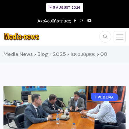
5 AUGUST 2026
Ακολουθήστε μας
Media News
Blog
2025
Ιανουάριος
08
>
>
>
>
ΓΡΕΒΕΝΑ