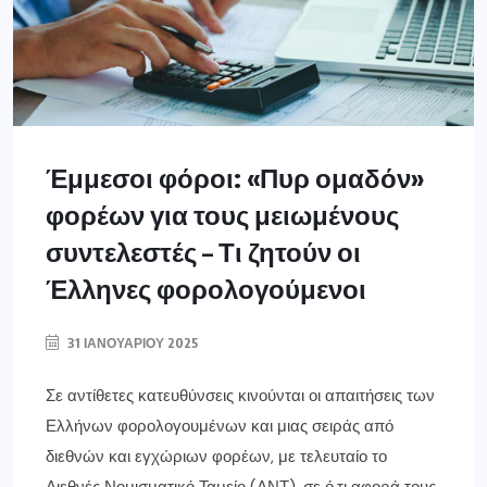
Έμμεσοι φόροι: «Πυρ ομαδόν»
φορέων για τους μειωμένους
συντελεστές – Τι ζητούν οι
Έλληνες φορολογούμενοι
31 ΙΑΝΟΥΑΡΊΟΥ 2025
Σε αντίθετες κατευθύνσεις κινούνται οι απαιτήσεις των
Ελλήνων φορολογουμένων και μιας σειράς από
διεθνών και εγχώριων φορέων, με τελευταίο το
Διεθνές Νομισματικό Ταμείο (ΔΝΤ), σε ό,τι αφορά τους