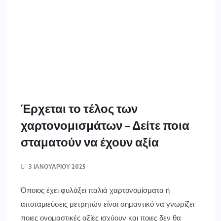
αποταμιεύσεις μετρητών είναι σημαντικό να γνωρίζει
ποιες ονομαστικές αξίες ισχύουν και ποιες δεν θα
γίνονται πλέον δεκτές. Σύμφωνα με ορισμένες
επικαιροποιήσεις στους κανονισμούς της Ευρωπαϊκής
Ένωσης κάποια χαρτονομίσματα θα μπορούσαν
σύντομα να χάσουν τη νομική τους αξία, καθώς όλο
και περισσότεροι είναι οι άνθρωποι που προτιμούν να
χρησιμοποιούν κάρτα για τις συναλλαγές τους. Έτσι,
[…]
ΠΕΡΙΣΣΌΤΕΡΑ ΕΔΏ