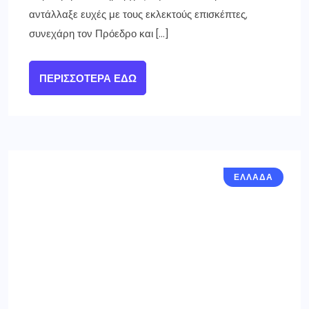
Τρίκαλα: Μια περιουσία σε …
λίρες βρέθηκε σε σπίτι
ηλικιωμένης που κάηκε
3 ΙΑΝΟΥΑΡΊΟΥ 2025
Η ηλικιωμένη ιδιοκτήτρια ζούσε μόνη και ρακένδυτη