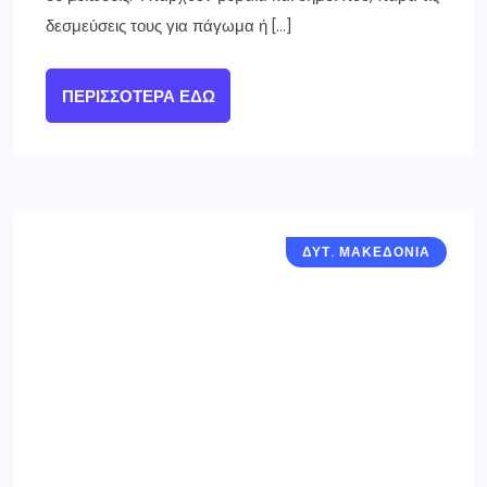
Συνεδρίαση της Περιφερειακής
Επιτροπής της Περιφέρειας
Δυτικής Μακεδονίας – την Τρίτη
07 Ιανουαρίου 2025
3 ΙΑΝΟΥΑΡΊΟΥ 2025