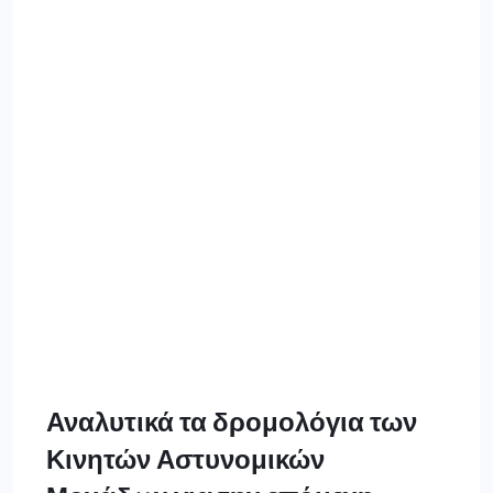
Κινητών Αστυνομικών
Μονάδων για την επόμενη
εβδομάδα (από 06 έως 12-01-
2025)
3 ΙΑΝΟΥΑΡΊΟΥ 2025
Ανακοινώνεται ότι για την επόμενη εβδομάδα (από 06
έως 12 Ιανουαρίου του έτους 2025) τα δρομολόγια των
Κινητών Αστυνομικών Μονάδων της Γενικής
Περιφερειακής Αστυνομικής Διεύθυνσης Δυτικής
Μακεδονίας, θα είναι τα ακόλουθα: ΠΕΡΙΦΕΡΕΙΑΚΗ
ΕΝΟΤΗΤΑ ΓΡΕΒΕΝΩΝ: Τρίτη (07-01-2025) και ώρες
από 18:00 έως 24:00 ΔΡΟΜΟΛΟΓΙΟ: Γρεβενά –
Δεσπότης – Πηγαδίτσα – Σιταράς – Κηπουρειό –
Πριονιά – […]