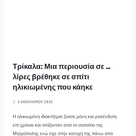
επί χρόνια και σιτίζονταν από το συσσίτιο της
Μητρόπολης ενώ είχε στην κατοχή της πάνω από
600 χρυσές λίρες Ακόμη… βγάζουν λίρες οι
πυροσβέστες από το σπίτι της ηλικιωμένης που κάηκε
το μεσημέρι του Σαββάτου στα Τρίκαλα Όπως
αναφέρει το trikalavoice.gr οι πυροσβέστες αντίκρισαν
ένα απίστευτο θέαμα μπαίνοντας […]
ΠΕΡΙΣΣΌΤΕΡΑ ΕΔΏ
ΕΛΛΑΔΑ