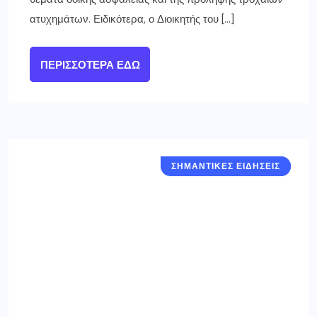
Έρχεται το τέλος των
χαρτονομισμάτων – Δείτε ποια
σταματούν να έχουν αξία
3 ΙΑΝΟΥΑΡΊΟΥ 2025
Όποιος έχει φυλάξει παλιά χαρτονομίσματα ή