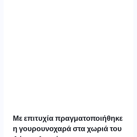
η γουρουνοχαρά στα χωριά του
Δήμου Δεσκάτης
3 ΙΑΝΟΥΑΡΊΟΥ 2025
Η γουρουνοχαρά είναι ένα από τα αγαπημένα
χριστουγεννιάτικα έθιμα. Με επιτυχία και φέτος
πραγματοποιήθηκε στα χωριά του Δήμου Δεσκάτης:
Καρπερό, Δήμητρα, Τριφύλλι, Τρικοκκιά, Κατάκαλη,
Παλιουριά, Δασοχώρι, Παρασκευή, Γύλοφο, Άνοιξη,
Παναγιά και Δεσκάτη. Θερμές ευχαριστίες σε όλους
τους συλλόγους και τους εθελοντές που βοήθησαν
στην πραγματοποίηση του εθίμου σε συνεργασία με το
Δήμο Δεσκάτης. ΓΡΑΦΕΙΟ ΤΥΠΟΥ […]
ΠΕΡΙΣΣΌΤΕΡΑ ΕΔΏ