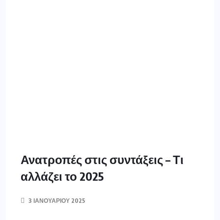
3 ΙΑΝΟΥΑΡΊΟΥ 2025
Oι κατηγορίες των ασφαλισμένων που μπορούν να
συνταξιοδοτηθούν νωρίτερα το 2025 – Παραδείγματα.
Η νέα χρονιά μπήκε και από σήμερα για να βγει
κάποιος στη σύνταξη θα πρέπει να έχει συμπληρώσει
40 χρόνια εργασίας και την ηλικία των 62 ετών ή τα
67 με 15ετία. Ωστόσο μπορεί να εξαγοράσει
πλασματικά χρόνια ή να συνταξιοδοτηθεί εφόσον
ανήκει στην […]
ΠΕΡΙΣΣΌΤΕΡΑ ΕΔΏ