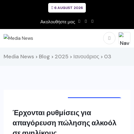
6 AUGUST 2026
Ακολουθήστε μας
Media News
Blog
2025
Ιανουάριος
03
>
>
>
>
ΣΗΜΑΝΤΙΚΈΣ ΕΙΔΉΣΕΙΣ
ΕΛΛΑΔΑ
Έρχονται ρυθμίσεις για
απαγόρευση πώλησης αλκοόλ
σε ανηλίκους