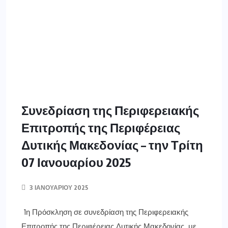
1η Πρόσκληση σε συνεδρίαση της Περιφερειακής
Επιτροπής της Περιφέρειας Δυτικής Μακεδονίας με
μεικτό τρόπο (δια ζώσης και με τηλεδιάσκεψη) Ο
Πρόεδρος της Περιφερειακής Επιτροπής της
Περιφέρειας Δυτικής Μακεδονίας, έχοντας υπόψη: α)
Τις διατάξεις των άρθρων 175, 175 Α, 176 και 177 του
Νόμου 3852/10 «Νέα Αρχιτεκτονική της Αυτοδιοίκησης
και της Αποκεντρωμένης Διοίκησης – Πρόγραμμα
Καλλικράτης» […]
ΠΕΡΙΣΣΌΤΕΡΑ ΕΔΏ