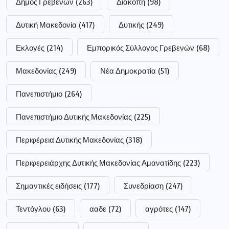
Τεντόγλου
(63)
ααδε
(72)
αγρότες
(147)
αστυνομία
(185)
επίδομα
(186)
επιχειρήσεις
(52)
νοσοκομείο
(62)
οπεκεπε
(62)
ποδόσφαιρο
(53)
ρεύμα
(61)
σύλληψη
(111)