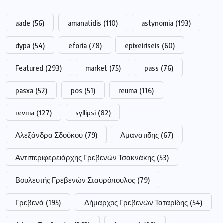
Γρεβενά
(195)
Δήμαρχος Γρεβενών Ταταρίδης
(54)
Δήμος Γρεβενών
(263)
Διακοπή
(98)
Δυτική Μακεδονία
(417)
Δυτικής
(249)
Εκλογές
(214)
Εμπορικός Σύλλογος Γρεβενών
(68)
Μακεδονίας
(249)
Νέα Δημοκρατία
(51)
Πανεπιστήμιο
(264)
Πανεπιστήμιο Δυτικής Μακεδονίας
(225)
Περιφέρεια Δυτικής Μακεδονίας
(318)
Περιφερειάρχης Δυτικής Μακεδονίας Αμανατίδης
(223)
Σημαντικές ειδήσεις
(177)
Συνεδρίαση
(247)