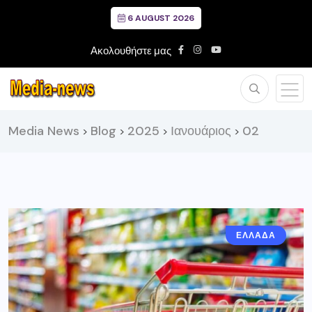
6 AUGUST 2026
Ακολουθήστε μας
Media News
Blog
2025
Ιανουάριος
02
>
>
>
>
ΕΛΛΑΔΑ