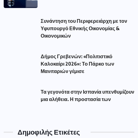
Δημοφιλής Ετικέτες
aade
(56)
amanatidis
(110)
astynomia
(193)
dypa
(54)
eforia
(78)
epixeiriseis
(60)
Featured
(293)
market
(75)
pass
(76)
pasxa
(52)
pos
(51)
reuma
(116)
revma
(127)
syllipsi
(82)
Αλεξάνδρα Σδούκου
(79)
Αμανατιδης
(67)
Αντιπεριφερειάρχης Γρεβενών Τσακνάκης
(53)
Βουλευτής Γρεβενών Σταυρόπουλος
(79)