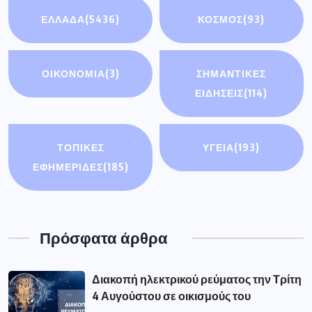
Διακοπή ηλεκτρικού ρεύματος την Τρίτη
4 Αυγούστου σε οικισμούς του
Συνάντηση του Περιφερειάρχη με τον
Υφυπουργό Εθνικής Οικονομίας &
Οικονομικών
Δήμος Γρεβενών: «Πολιτιστικό
Καλοκαίρι 2026»: Το Πάρκο των
Μανιταριών γέμισε
Τα γεγονότα στην Ισπανία υπενθυμίζουν
μια αλήθεια. Η προστασία των