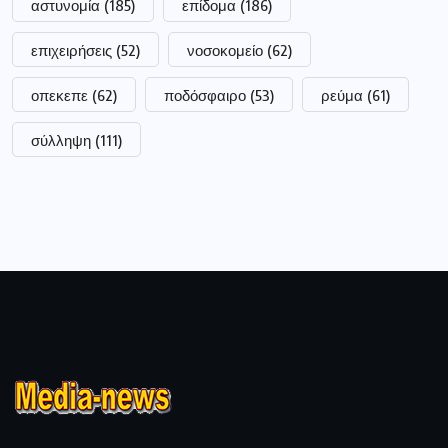
Ιδιοκτήτης:
Τσακνάκης Ευθύμιος
ΑΦΜ:
040789664
ΔΟΥ:
ΓΡΕΒΕΝΩΝ
Ειρήνης 2 Γρεβενά, 51100 Ελλάδα
0030 2462028924
tsaknaki@otenet.gr
Ακολουθήστε μας
Πληροφορίες