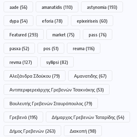
aade
(56)
amanatidis
(110)
astynomia
(193)
dypa
(54)
eforia
(78)
epixeiriseis
(60)
Featured
(293)
market
(75)
pass
(76)
pasxa
(52)
pos
(51)
reuma
(116)
revma
(127)
syllipsi
(82)
Αλεξάνδρα Σδούκου
(79)
Αμανατιδης
(67)
Αντιπεριφερειάρχης Γρεβενών Τσακνάκης
(53)
Βουλευτής Γρεβενών Σταυρόπουλος
(79)
Γρεβενά
(195)
Δήμαρχος Γρεβενών Ταταρίδης
(54)
Δήμος Γρεβενών
(263)
Διακοπή
(98)