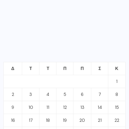
Δ
Τ
Τ
Π
Π
Σ
Κ
1
2
3
4
5
6
7
8
9
10
11
12
13
14
15
16
17
18
19
20
21
22