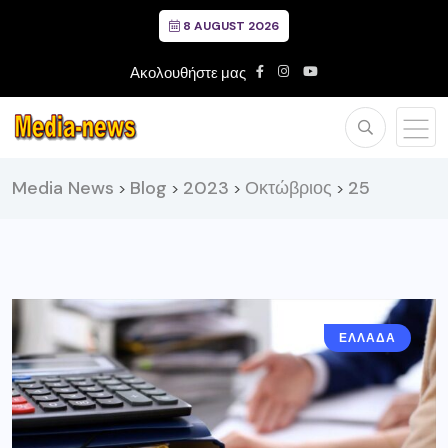
8 AUGUST 2026
Ακολουθήστε μας
Media News
Blog
2023
Οκτώβριος
25
>
>
>
>
ΕΛΛΑΔΑ