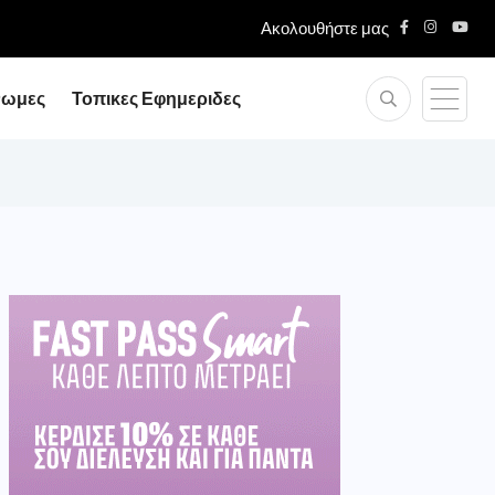
Ακολουθήστε μας
νωμες
Τοπικες Εφημεριδες