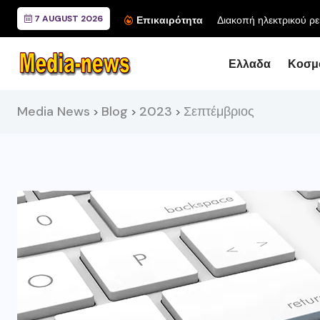
7 AUGUST 2026
Διακοπή ηλεκτρικού ρε
Επικαιρότητα
Ελλαδα
Κοσμ
Media News
Blog
2023
Σεπτέμβριος
>
>
>