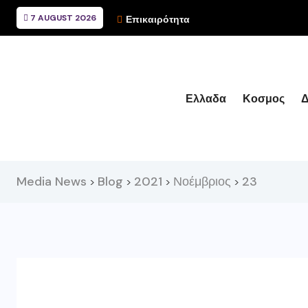
7 AUGUST 2026
Επικαιρότητα
Ελλαδα
Κοσμος
Δ
Media News
Blog
2021
Νοέμβριος
23
>
>
>
>