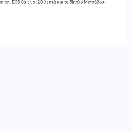
ε τον Ε65 θα είναι 20 λεπτά και το δίπολο Μετσόβου-