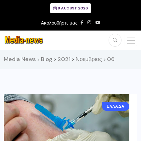
8 AUGUST 2026
Ακολουθήστε μας
Media News
Blog
2021
Νοέμβριος
06
>
>
>
>
ΕΛΛΑΔΑ