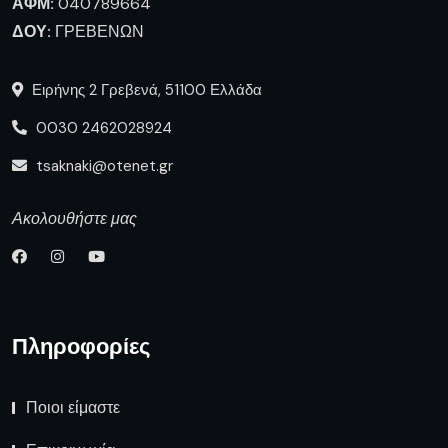
ΑΦΜ:
040789664
ΔΟΥ:
ΓΡΕΒΕΝΩΝ
Ειρήνης 2 Γρεβενά, 51100 Ελλάδα
0030 2462028924
tsaknaki@otenet.gr
Ακολουθήστε μας
Πληροφορίες
Ποιοι είμαστε