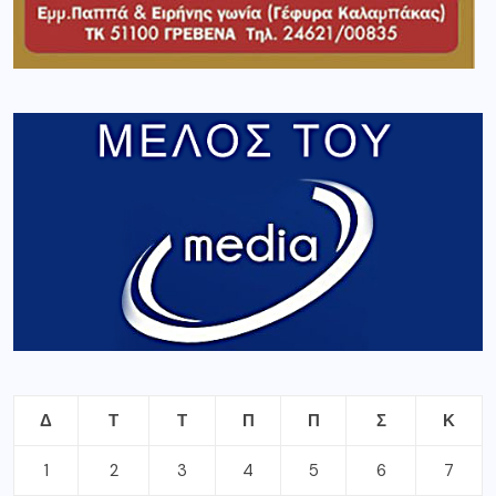
Δ
Τ
Τ
Π
Π
Σ
Κ
1
2
3
4
5
6
7