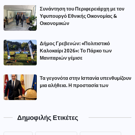
Συνάντηση του Περιφερειάρχη με τον
Υφυπουργό Εθνικής Οικονομίας &
Οικονομικών
Δήμος Γρεβενών: «Πολιτιστικό
Καλοκαίρι 2026»: Το Πάρκο των
Μανιταριών γέμισε
Τα γεγονότα στην Ισπανία υπενθυμίζουν
μια αλήθεια. Η προστασία των
Δημοφιλής Ετικέτες