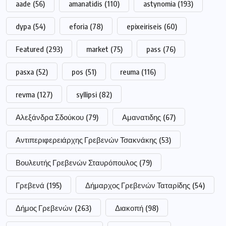
aade
(56)
amanatidis
(110)
astynomia
(193)
dypa
(54)
eforia
(78)
epixeiriseis
(60)
Featured
(293)
market
(75)
pass
(76)
pasxa
(52)
pos
(51)
reuma
(116)
revma
(127)
syllipsi
(82)
Αλεξάνδρα Σδούκου
(79)
Αμανατιδης
(67)
Αντιπεριφερειάρχης Γρεβενών Τσακνάκης
(53)
Βουλευτής Γρεβενών Σταυρόπουλος
(79)
Γρεβενά
(195)
Δήμαρχος Γρεβενών Ταταρίδης
(54)
Δήμος Γρεβενών
(263)
Διακοπή
(98)