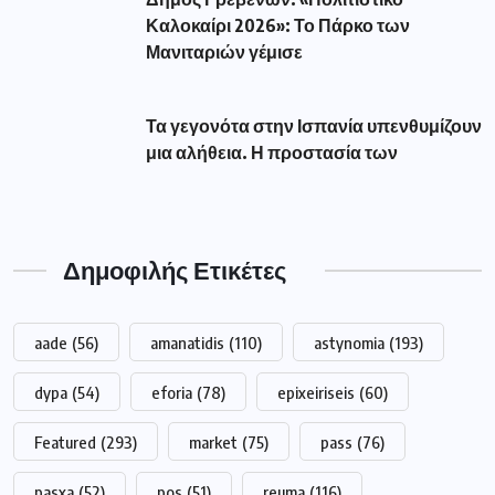
Καλοκαίρι 2026»: Το Πάρκο των
Μανιταριών γέμισε
Τα γεγονότα στην Ισπανία υπενθυμίζουν
μια αλήθεια. Η προστασία των
Δημοφιλής Ετικέτες
aade
(56)
amanatidis
(110)
astynomia
(193)
dypa
(54)
eforia
(78)
epixeiriseis
(60)
Featured
(293)
market
(75)
pass
(76)
pasxa
(52)
pos
(51)
reuma
(116)