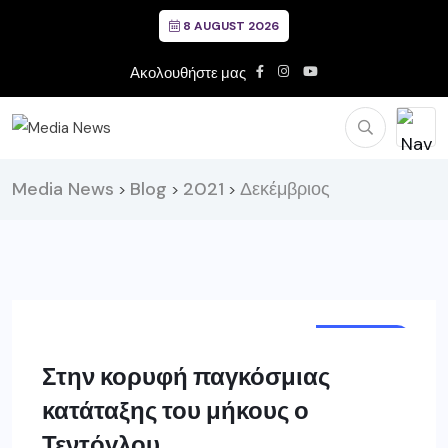
8 AUGUST 2026
Ακολουθήστε μας
Media News
Blog
2021
Δεκέμβριος
>
>
>
ΓΡΕΒΕΝΑ
Στην κορυφή παγκόσμιας
κατάταξης του μήκους ο
Τεντόγλου