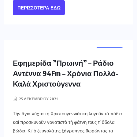
ΠΕΡΙΣΣΌΤΕΡΑ ΕΔΏ
ΓΡΕΒΕΝΑ
Εφημερίδα ”Πρωινή” – Ράδιο
Αντέννα 94Fm – Χρόνια Πολλά-
Καλά Χριστούγεννα
25 ΔΕΚΕΜΒΡΊΟΥ 2021
Τὴν ἅγια νύχτα τή Χριστουγεννιάτικη λυγοῦν τὰ πόδια
καὶ προσκυνοῦν γονατιστὰ τὴ φάτνη τους τ’ ἄδολα
βώδια. Κι’ ὁ ζευγολάτης ξάγρυπνος θωρώντας τα