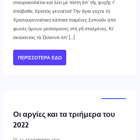
σταυροκοπιέται καὶ λέει μὲ πίστη ἀπ’ τῆς ψυχῆς τ’
ἀπόβαθα, Χριστὸς γεννιέται! Τὴν ἅγια νύχτα τὴ
Χριστουγεννιάτικη κάποιοι ποιμένες ξυπνοῦν ἀπὸ
φωνὲς ὕμνων μεσούρανες στὴ γῆ σταλμένες. Κι’
ἀκούοντας τὰ Ὡσαννὰ ἀπ’ […]
ΠΕΡΙΣΣΌΤΕΡΑ ΕΔΏ
ΕΛΛΑΔΑ
Οι αργίες και τα τριήμερα του
2022