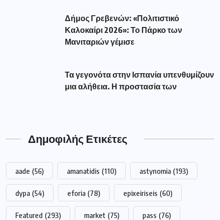
Δήμος Γρεβενών: «Πολιτιστικό
Καλοκαίρι 2026»: Το Πάρκο των
Μανιταριών γέμισε
Τα γεγονότα στην Ισπανία υπενθυμίζουν
μια αλήθεια. Η προστασία των
Δημοφιλής Ετικέτες
aade
(56)
amanatidis
(110)
astynomia
(193)
dypa
(54)
eforia
(78)
epixeiriseis
(60)
Featured
(293)
market
(75)
pass
(76)