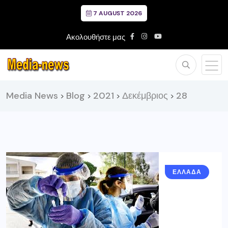
7 AUGUST 2026
Ακολουθήστε μας
Media News
Blog
2021
Δεκέμβριος
28
>
>
>
>
ΕΛΛΑΔΑ