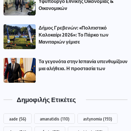
Υφυπουργό Εθνικής Οικονομίας &
Οικονομικών
Δήμος Γρεβενών: «Πολιτιστικό
Καλοκαίρι 2026»: Το Πάρκο των
Μανιταριών γέμισε
Τα γεγονότα στην Ισπανία υπενθυμίζουν
μια αλήθεια. Η προστασία των
Δημοφιλής Ετικέτες
aade
(56)
amanatidis
(110)
astynomia
(193)