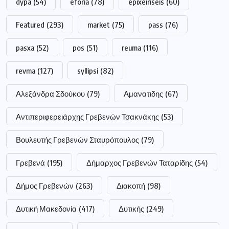
dypa
(54)
eforia
(78)
epixeiriseis
(60)
Featured
(293)
market
(75)
pass
(76)
pasxa
(52)
pos
(51)
reuma
(116)
revma
(127)
syllipsi
(82)
Αλεξάνδρα Σδούκου
(79)
Αμανατιδης
(67)
Αντιπεριφερειάρχης Γρεβενών Τσακνάκης
(53)
Βουλευτής Γρεβενών Σταυρόπουλος
(79)
Γρεβενά
(195)
Δήμαρχος Γρεβενών Ταταρίδης
(54)
Δήμος Γρεβενών
(263)
Διακοπή
(98)
Δυτική Μακεδονία
(417)
Δυτικής
(249)