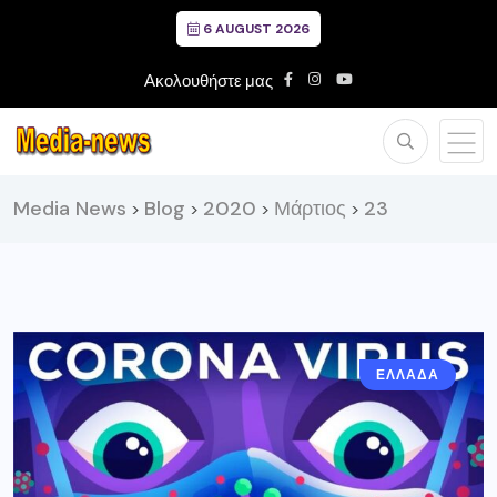
6 AUGUST 2026
Ακολουθήστε μας
Media News
Blog
2020
Μάρτιος
23
>
>
>
>
ΕΛΛΑΔΑ