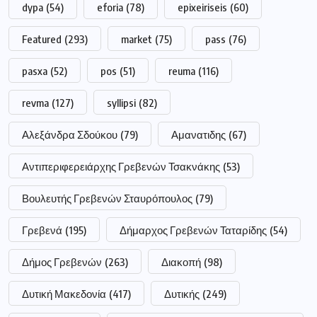
dypa
(54)
eforia
(78)
epixeiriseis
(60)
Featured
(293)
market
(75)
pass
(76)
pasxa
(52)
pos
(51)
reuma
(116)
revma
(127)
syllipsi
(82)
Αλεξάνδρα Σδούκου
(79)
Αμανατιδης
(67)
Αντιπεριφερειάρχης Γρεβενών Τσακνάκης
(53)
Βουλευτής Γρεβενών Σταυρόπουλος
(79)
Γρεβενά
(195)
Δήμαρχος Γρεβενών Ταταρίδης
(54)
Δήμος Γρεβενών
(263)
Διακοπή
(98)
Δυτική Μακεδονία
(417)
Δυτικής
(249)