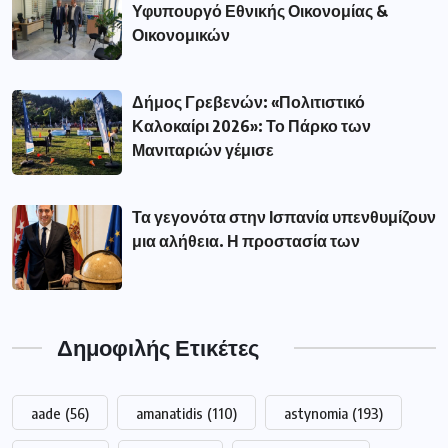
Υφυπουργό Εθνικής Οικονομίας &
Οικονομικών
Δήμος Γρεβενών: «Πολιτιστικό
Καλοκαίρι 2026»: Το Πάρκο των
Μανιταριών γέμισε
Τα γεγονότα στην Ισπανία υπενθυμίζουν
μια αλήθεια. Η προστασία των
Δημοφιλής Ετικέτες
aade
(56)
amanatidis
(110)
astynomia
(193)