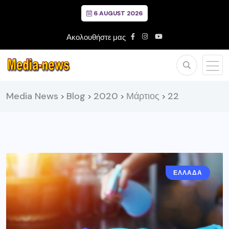
6 AUGUST 2026
Ακολουθήστε μας
Media News
Blog
2020
Μάρτιος
22
>
>
>
>
ΕΛΛΑΔΑ