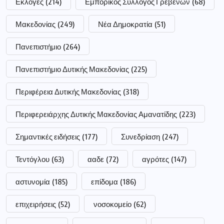
Εκλογές
(214)
Εμπορικός Σύλλογος Γρεβενών
(68)
Μακεδονίας
(249)
Νέα Δημοκρατία
(51)
Πανεπιστήμιο
(264)
Πανεπιστήμιο Δυτικής Μακεδονίας
(225)
Περιφέρεια Δυτικής Μακεδονίας
(318)
Περιφερειάρχης Δυτικής Μακεδονίας Αμανατίδης
(223)
Σημαντικές ειδήσεις
(177)
Συνεδρίαση
(247)
Τεντόγλου
(63)
ααδε
(72)
αγρότες
(147)
αστυνομία
(185)
επίδομα
(186)
επιχειρήσεις
(52)
νοσοκομείο
(62)