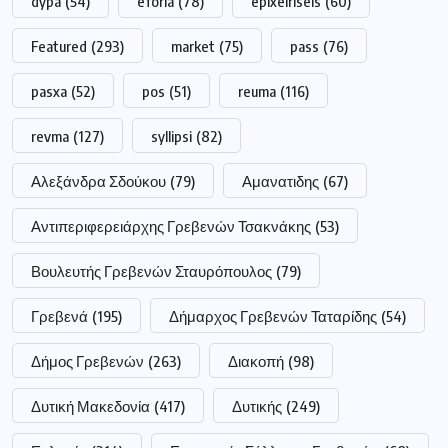
dypa
(54)
eforia
(78)
epixeiriseis
(60)
Featured
(293)
market
(75)
pass
(76)
pasxa
(52)
pos
(51)
reuma
(116)
revma
(127)
syllipsi
(82)
Αλεξάνδρα Σδούκου
(79)
Αμανατιδης
(67)
Αντιπεριφερειάρχης Γρεβενών Τσακνάκης
(53)
Βουλευτής Γρεβενών Σταυρόπουλος
(79)
Γρεβενά
(195)
Δήμαρχος Γρεβενών Ταταρίδης
(54)
Δήμος Γρεβενών
(263)
Διακοπή
(98)
Δυτική Μακεδονία
(417)
Δυτικής
(249)