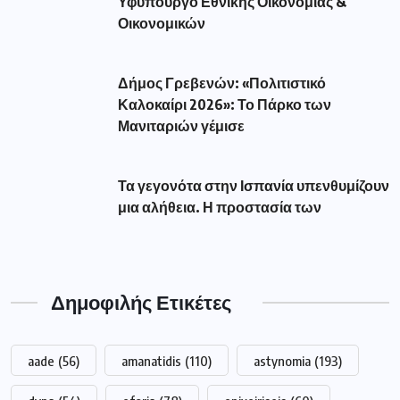
Υφυπουργό Εθνικής Οικονομίας &
Οικονομικών
Δήμος Γρεβενών: «Πολιτιστικό
Καλοκαίρι 2026»: Το Πάρκο των
Μανιταριών γέμισε
Τα γεγονότα στην Ισπανία υπενθυμίζουν
μια αλήθεια. Η προστασία των
Δημοφιλής Ετικέτες
aade
(56)
amanatidis
(110)
astynomia
(193)