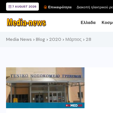
7 AUGUST 2026
Επικαιρότητα
Ελλαδα
Κοσμ
Media News
Blog
2020
Μάρτιος
28
>
>
>
>