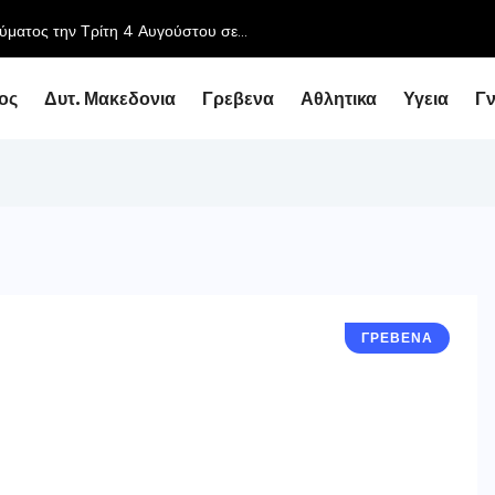
Συνάντηση του Περιφερειάρχη με τον Υφυπουργό Εθνικής Οικονο
ος
Δυτ. Μακεδονια
Γρεβενα
Αθλητικα
Υγεια
Γ
ΓΡΕΒΕΝΑ