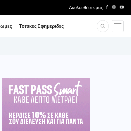
Ακολουθήστε μας
μίας...
νωμες
Τοπικες Εφημεριδες