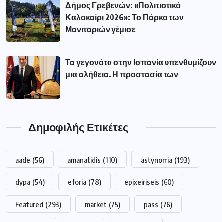
Δήμος Γρεβενών: «Πολιτιστικό
Καλοκαίρι 2026»: Το Πάρκο των
Μανιταριών γέμισε
Τα γεγονότα στην Ισπανία υπενθυμίζουν
μια αλήθεια. Η προστασία των
Δημοφιλής Ετικέτες
aade
(56)
amanatidis
(110)
astynomia
(193)
dypa
(54)
eforia
(78)
epixeiriseis
(60)
Featured
(293)
market
(75)
pass
(76)