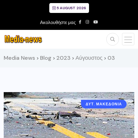
5 AUGUST 2026
Ακολουθήστε μας
Media News
Blog
2023
Αύγουστος
03
>
>
>
>
ΔΥΤ. ΜΑΚΕΔΟΝΙΑ