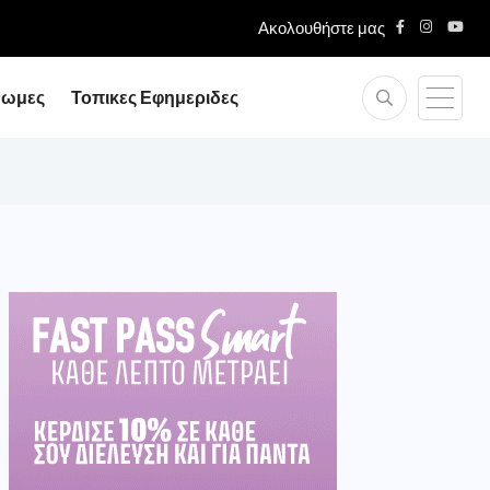
Ακολουθήστε μας
νωμες
Τοπικες Εφημεριδες