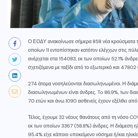
Ο ΕΟΔΥ ανακοίνωσε σήμερα 858 νέα κρούσματα τη
οποίων 11 εντοπίστηκαν κατόπιν ελέγχων στις πύ
ανέρχεται στα 154083, εκ των οποίων 52.1% άνδρε
σχετιζόμενα με ταξίδι από το εξωτερικό και 47802
274 άτομα νοσηλεύονται διασωληνωμένοι. Η διάμεσ
διασωληνωμένων είναι άνδρες. To 86.9%, των δια
70 ετών και άνω.1090 ασθενείς έχουν εξέλθει από
Τέλος, έχουμε 32 νέους θανάτους από τη νόσο CO
εκ των οποίων 3367 (58.8%) άνδρες. Η διάμεση ηλ
95.4% είχε κάποιο υποκείμενο νόσημα ή/και ηλικί