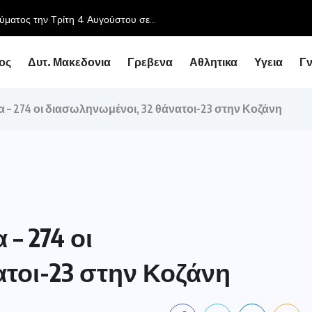
ος
Δυτ. Μακεδονια
Γρεβενα
Αθλητικα
Υγεια
Γ
α – 274 οι διασωληνωμένοι, 32 θάνατοι-23 στην Κοζάνη
– 274 οι
τοι-23 στην Κοζάνη