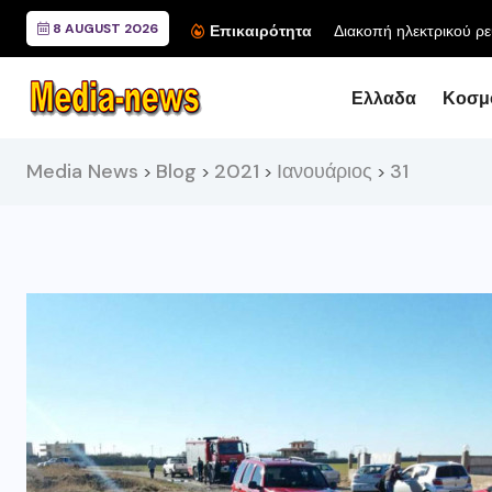
8 AUGUST 2026
Διακοπή ηλεκτρικού ρε
Επικαιρότητα
Ελλαδα
Κοσμ
Media News
Blog
2021
Ιανουάριος
31
>
>
>
>