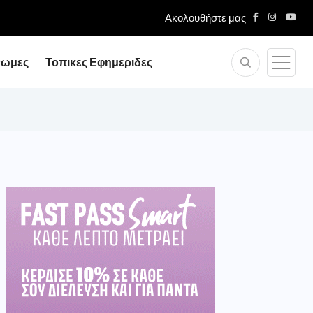
Ακολουθήστε μας
νωμες
Τοπικες Εφημεριδες