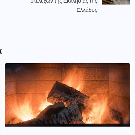
στελεχών της Εκκλησίας της
Ελλάδος
α