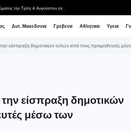
ύματος την Τρίτη 4 Αυγούστου σε...
ος
Δυτ. Μακεδονια
Γρεβενα
Αθλητικα
Υγεια
Γ
α την είσπραξη δημοτικών τελών από τους προμηθευτές μέ
 την είσπραξη δημοτικών
υτές μέσω των