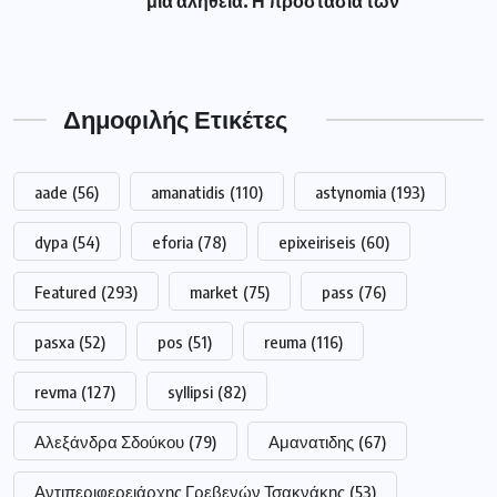
μια αλήθεια. Η προστασία των
Δημοφιλής Ετικέτες
aade
(56)
amanatidis
(110)
astynomia
(193)
dypa
(54)
eforia
(78)
epixeiriseis
(60)
Featured
(293)
market
(75)
pass
(76)
pasxa
(52)
pos
(51)
reuma
(116)
revma
(127)
syllipsi
(82)
Αλεξάνδρα Σδούκου
(79)
Αμανατιδης
(67)
Αντιπεριφερειάρχης Γρεβενών Τσακνάκης
(53)