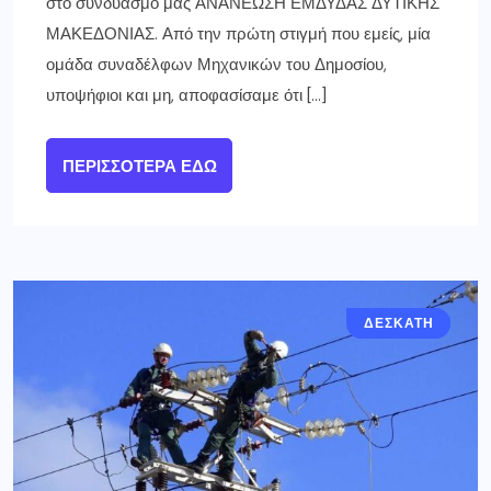
στο συνδυασμό μας ΑΝΑΝΕΩΣΗ ΕΜΔΥΔΑΣ ΔΥΤΙΚΗΣ
ΜΑΚΕΔΟΝΙΑΣ. Από την πρώτη στιγμή που εμείς, μία
ομάδα συναδέλφων Μηχανικών του Δημοσίου,
υποψήφιοι και μη, αποφασίσαμε ότι […]
ΠΕΡΙΣΣΌΤΕΡΑ ΕΔΏ
ΓΡΕΒΕΝΑ
ΔΕΣΚΑΤΗ