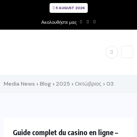
5 AUGUST 2026
Ακολουθήστε μας
Media News
Blog
2025
Οκτώβριος
03
>
>
>
>
Guide complet du casino en ligne –