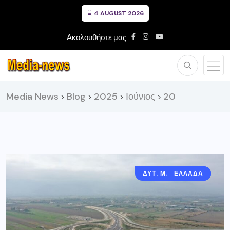
4 AUGUST 2026
Ακολουθήστε μας
Media News
Blog
2025
Ιούνιος
20
>
>
>
>
ΔΥΤ. ΜΑΚΕΔΟΝΙΑ
ΕΛΛΑΔΑ