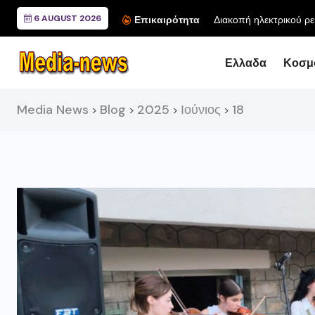
6 AUGUST 2026
Διακοπή ηλεκτρικού ρε
Επικαιρότητα
Ελλαδα
Κοσμ
Media News
Blog
2025
Ιούνιος
18
>
>
>
>