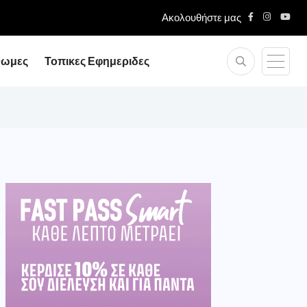
Ακολουθήστε μας
νωμες
Τοπικες Εφημεριδες