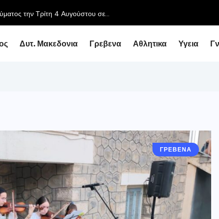
ύματος την Τρίτη 4 Αυγούστου σε...
ος
Δυτ. Μακεδονια
Γρεβενα
Αθλητικα
Υγεια
Γ
ΓΡΕΒΕΝΑ