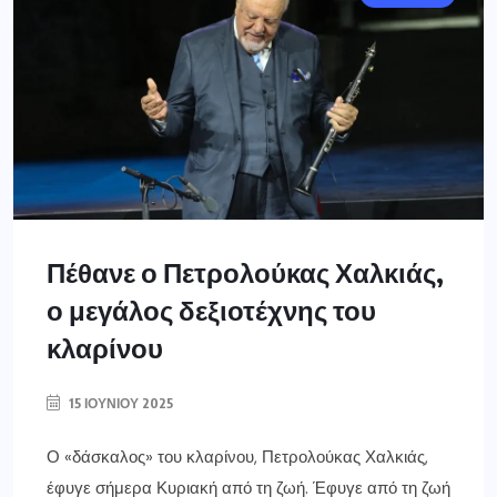
Πέθανε ο Πετρολούκας Χαλκιάς,
ο μεγάλος δεξιοτέχνης του
κλαρίνου
15 ΙΟΥΝΊΟΥ 2025
Ο «δάσκαλος» του κλαρίνου, Πετρολούκας Χαλκιάς,
έφυγε σήμερα Κυριακή από τη ζωή. Έφυγε από τη ζωή