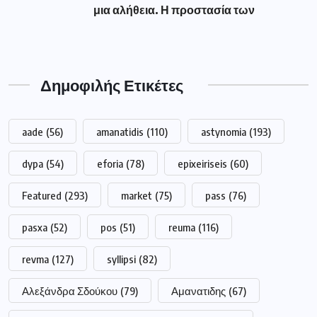
μια αλήθεια. Η προστασία των
Δημοφιλής Ετικέτες
aade
(56)
amanatidis
(110)
astynomia
(193)
dypa
(54)
eforia
(78)
epixeiriseis
(60)
Featured
(293)
market
(75)
pass
(76)
pasxa
(52)
pos
(51)
reuma
(116)
revma
(127)
syllipsi
(82)
Αλεξάνδρα Σδούκου
(79)
Αμανατιδης
(67)