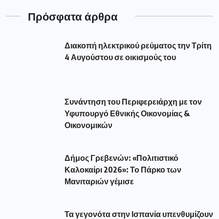
Πρόσφατα άρθρα
Διακοπή ηλεκτρικού ρεύματος την Τρίτη
4 Αυγούστου σε οικισμούς του
Συνάντηση του Περιφερειάρχη με τον
Υφυπουργό Εθνικής Οικονομίας &
Οικονομικών
Δήμος Γρεβενών: «Πολιτιστικό
Καλοκαίρι 2026»: Το Πάρκο των
Μανιταριών γέμισε
Τα γεγονότα στην Ισπανία υπενθυμίζουν