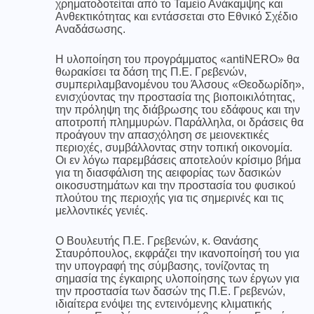
χρηματοδοτείται από το Ταμείο Ανάκαμψης και
Ανθεκτικότητας και εντάσσεται στο Εθνικό Σχέδιο
Αναδάσωσης.
Η υλοποίηση του προγράμματος «antiNERO» θα
θωρακίσει τα δάση της Π.Ε. Γρεβενών,
συμπεριλαμβανομένου του Άλσους «Θεοδωρίδη»,
ενισχύοντας την προστασία της βιοποικιλότητας,
την πρόληψη της διάβρωσης του εδάφους και την
αποτροπή πλημμυρών. Παράλληλα, οι δράσεις θα
προάγουν την απασχόληση σε μειονεκτικές
περιοχές, συμβάλλοντας στην τοπική οικονομία.
Οι εν λόγω παρεμβάσεις αποτελούν κρίσιμο βήμα
για τη διασφάλιση της αειφορίας των δασικών
οικοσυστημάτων και την προστασία του φυσικού
πλούτου της περιοχής για τις σημερινές και τις
μελλοντικές γενιές.
Ο Βουλευτής Π.Ε. Γρεβενών, κ. Θανάσης
Σταυρόπουλος, εκφράζει την ικανοποίησή του για
την υπογραφή της σύμβασης, τονίζοντας τη
σημασία της έγκαιρης υλοποίησης των έργων για
την προστασία των δασών της Π.Ε. Γρεβενών,
ιδιαίτερα ενόψει της εντεινόμενης κλιματικής