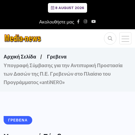
8 AUGUST 2026
Ακολουθήστε μας
Αρχική Σελίδα
Γρεβενα
Υπογραφή Σύμβασης για την Αντιπυρική Προστασία
των Δασών της Π.Ε. Γρεβενών στο Πλαίσιο του
Προγράμματος «antiNERO»
ΓΡΕΒΕΝΑ