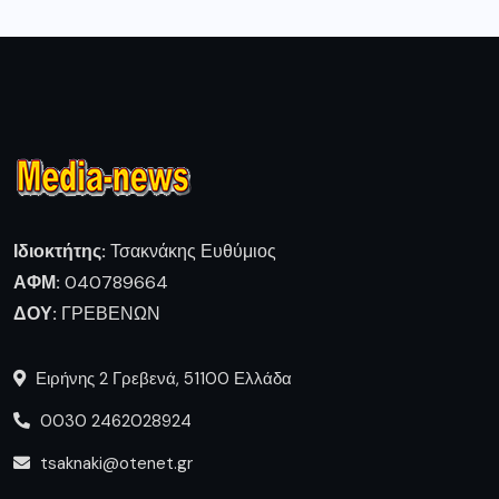
Ιδιοκτήτης:
Τσακνάκης Ευθύμιος
ΑΦΜ:
040789664
ΔΟΥ:
ΓΡΕΒΕΝΩΝ
Ειρήνης 2 Γρεβενά, 51100 Ελλάδα
0030 2462028924
tsaknaki@otenet.gr