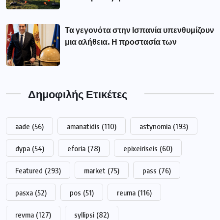
Τα γεγονότα στην Ισπανία υπενθυμίζουν
μια αλήθεια. Η προστασία των
Δημοφιλής Ετικέτες
aade
(56)
amanatidis
(110)
astynomia
(193)
dypa
(54)
eforia
(78)
epixeiriseis
(60)
Featured
(293)
market
(75)
pass
(76)
pasxa
(52)
pos
(51)
reuma
(116)
revma
(127)
syllipsi
(82)