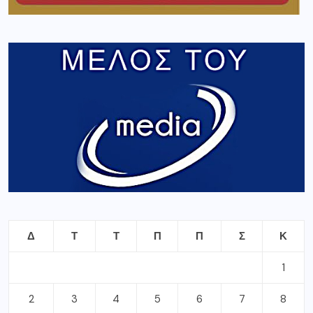
Δ
Τ
Τ
Π
Π
Σ
Κ
1
2
3
4
5
6
7
8