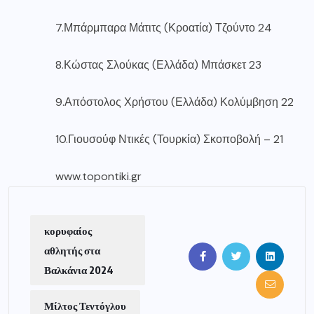
7.Μπάρμπαρα Μάτιτς (Κροατία) Τζούντο 24
8.Κώστας Σλούκας (Ελλάδα) Μπάσκετ 23
9.Απόστολος Χρήστου (Ελλάδα) Κολύμβηση 22
10.Γιουσούφ Ντικές (Τουρκία) Σκοποβολή – 21
www.topontiki.gr
κορυφαίος
αθλητής στα
Βαλκάνια 2024
Μίλτος Τεντόγλου