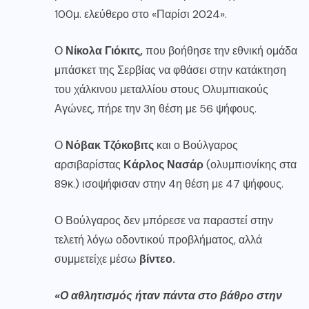
100μ. ελεύθερο στο «Παρίσι 2024».
Ο
Νίκολα Γιόκιτς,
που βοήθησε την εθνική ομάδα
μπάσκετ της Σερβίας να φθάσει στην κατάκτηση
του χάλκινου μεταλλίου στους Ολυμπιακούς
Αγώνες, πήρε την 3η θέση με 56 ψήφους.
Ο
Νόβακ Τζόκοβιτς
και ο Βούλγαρος
αρσιβαρίστας
Κάρλος Νασάρ
(ολυμπιονίκης στα
89κ.) ισοψήφισαν στην 4η θέση με 47 ψήφους.
Ο Βούλγαρος δεν μπόρεσε να παραστεί στην
τελετή λόγω οδοντικού προβλήματος, αλλά
συμμετείχε μέσω
βίντεο.
«Ο αθλητισμός ήταν πάντα στο βάθρο στην