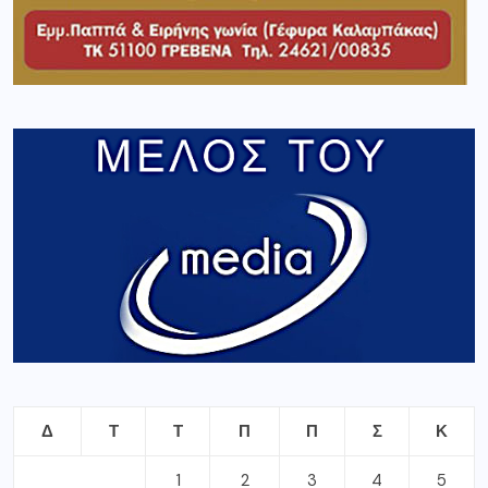
Δ
Τ
Τ
Π
Π
Σ
Κ
1
2
3
4
5