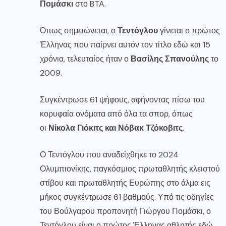
Πομάσκι
στο BTA.
Όπως σημειώνεται, ο
Τεντόγλου
γίνεται ο πρώτος
Έλληνας που παίρνει αυτόν τον τίτλο εδώ και 15
χρόνια, τελευταίος ήταν ο
Βασίλης Σπανούλης
το
2009.
Συγκέντρωσε 61 ψήφους, αφήνοντας πίσω του
κορυφαία ονόματα από όλα τα σπορ, όπως
οι
Νίκολα Γιόκιτς και Νόβακ Τζόκοβιτς.
Ο Τεντόγλου που αναδείχθηκε το 2024
Ολυμπιονίκης, παγκόσμιος πρωταθλητής κλειστού
στίβου και πρωταθλητής Ευρώπης στο άλμα εις
μήκος συγκέντρωσε 61 βαθμούς. Υπό τις οδηγίες
του Βούλγαρου προπονητή Γιώργου Πομάσκι, ο
Τεντόγλου είναι ο πρώτος Έλληνας αθλητής εδώ