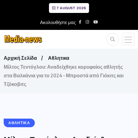
7 AUGUST 2026
Ακολουθήστε μας
Αρχική Σελίδα
Αθλητικα
Μίλτος Τεντόγλου: Αναδείχθηκε κορυφαίος αθλητής
στα Βαλκάνια για το 2024 – Μπροστά από Γιόκιτς και
Τζόκοβιτς
ΑΘΛΗΤΙΚΑ