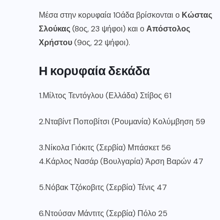
Μέσα στην κορυφαία 10άδα βρίσκονται ο
Κώστας
Σλούκας
(8ος, 23 ψήφοι) και ο
Απόστολος
Χρήστου
(9ος, 22 ψήφοι).
Η κορυφαία δεκάδα
1.Μίλτος Τεντόγλου (Ελλάδα) Στίβος 61
2.Νταβίντ Ποποβίτσι (Ρουμανία) Κολύμβηση 59
3.Νίκολα Γιόκιτς (Σερβία) Μπάσκετ 56
4.Κάρλος Νασάρ (Βουλγαρία) Άρση Βαρών 47
5.Νόβακ Τζόκοβιτς (Σερβία) Τένις 47
6.Ντούσαν Μάντιτς (Σερβία) Πόλο 25