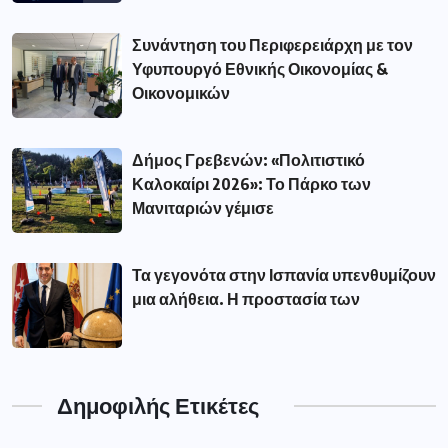
Συνάντηση του Περιφερειάρχη με τον
Υφυπουργό Εθνικής Οικονομίας &
Οικονομικών
Δήμος Γρεβενών: «Πολιτιστικό
Καλοκαίρι 2026»: Το Πάρκο των
Μανιταριών γέμισε
Τα γεγονότα στην Ισπανία υπενθυμίζουν
μια αλήθεια. Η προστασία των
Δημοφιλής Ετικέτες