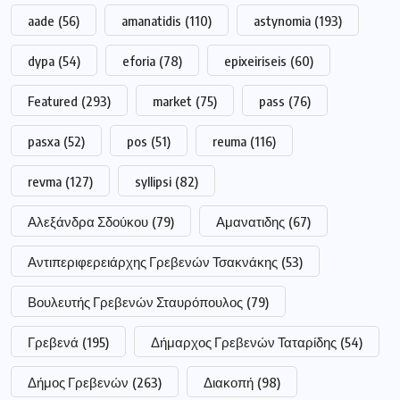
aade
(56)
amanatidis
(110)
astynomia
(193)
dypa
(54)
eforia
(78)
epixeiriseis
(60)
Featured
(293)
market
(75)
pass
(76)
pasxa
(52)
pos
(51)
reuma
(116)
revma
(127)
syllipsi
(82)
Αλεξάνδρα Σδούκου
(79)
Αμανατιδης
(67)
Αντιπεριφερειάρχης Γρεβενών Τσακνάκης
(53)
Βουλευτής Γρεβενών Σταυρόπουλος
(79)
Γρεβενά
(195)
Δήμαρχος Γρεβενών Ταταρίδης
(54)
Δήμος Γρεβενών
(263)
Διακοπή
(98)