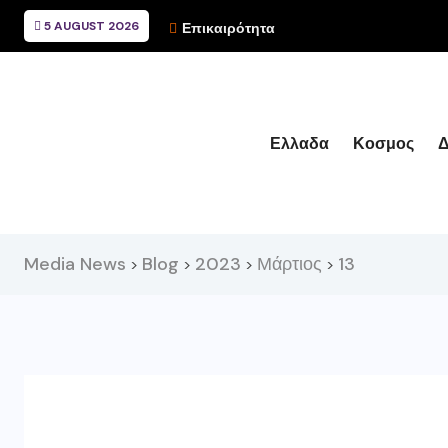
5 AUGUST 2026
Επικαιρότητα
Ελλαδα
Κοσμος
Δ
Media News
Blog
2023
Μάρτιος
13
>
>
>
>