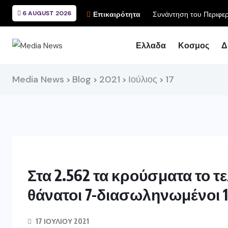
6 AUGUST 2026
Συνάντηση του Περιφερ
Επικαιρότητα
Ελλαδα
Κοσμος
Δ
Media News
Blog
2021
Ιούλιος
17
>
>
>
>
Στα 2.562 τα κρούσματα το τ
θάνατοι 7-διασωληνωμένοι 1
17 ΙΟΥΛΊΟΥ 2021