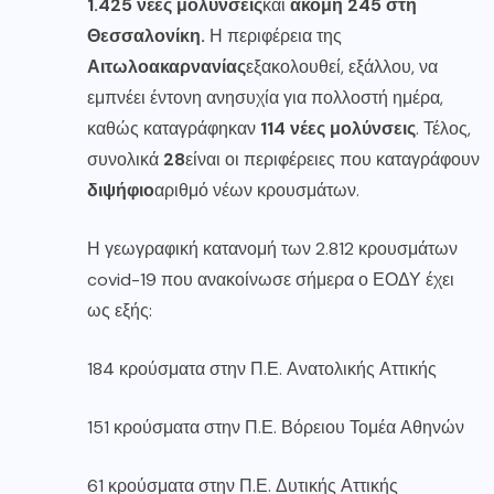
1.425 νέες μολύνσεις
και
ακόμη 245 στη
Θεσσαλονίκη
.
Η περιφέρεια της
Αιτωλοακαρνανίας
εξακολουθεί, εξάλλου, να
εμπνέει έντονη ανησυχία για πολλοστή ημέρα,
καθώς καταγράφηκαν
114 νέες μολύνσεις
. Τέλος,
συνολικά
28
είναι οι περιφέρειες που καταγράφουν
διψήφιο
αριθμό νέων κρουσμάτων.
Η γεωγραφική κατανομή των 2.812 κρουσμάτων
covid-19 που ανακοίνωσε σήμερα ο ΕΟΔΥ έχει
ως εξής:
184 κρούσματα στην Π.Ε. Ανατολικής Αττικής
151 κρούσματα στην Π.Ε. Βόρειου Τομέα Αθηνών
61 κρούσματα στην Π.Ε. Δυτικής Αττικής