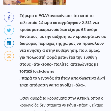
Σήμερα ο
ΕΟΔΥ
ανακοίνωσε ότι κατά το
τελευταίο 24ωρο καταγράφηκαν 2.812 νέα
κρούσματα
κορωνοϊού
και είχαμε 63 ακόμη
θανάτους
, με την αύξηση των κρουσμάτων σε
διάφορες περιοχές της χώρας να προκαλούν
νέα ανησυχία στην κυβέρνηση, που, όμως,
για πολλοστή φορά μεταθέτει την ευθύνη
στους «άτακτους» πολίτες, απειλώντας με
τοπικά lockdowns
, παρά το γεγονός ότι ήταν
αποκλειστικά δική
της
η απόφαση να τα ανοίξει «όλα».
Όσον αφορά τα κρούσματα στην
Αττική
, όπου ο
κορωνοϊός δεν σταματά να κάνει «πάρτι», είχαμε