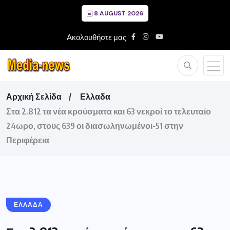
8 AUGUST 2026
Ακολουθήστε μας
Αρχική Σελίδα
Ελλαδα
Στα 2.812 τα νέα κρούσματα και 63 νεκροί το τελευταίο
24ωρο, στους 639 οι διασωληνωμένοι-51 στην
Περιφέρεια
ΕΛΛΑΔΑ