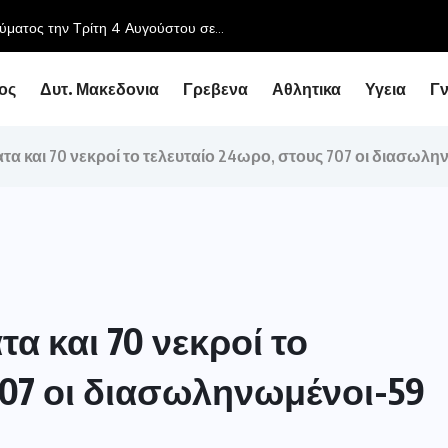
Συνάντηση του Περιφερειάρχη με τον Υφυπουργό Εθνικής Ο
ος
Δυτ. Μακεδονια
Γρεβενα
Αθλητικα
Υγεια
Γ
τα και 70 νεκροί το τελευταίο 24ωρο, στους 707 οι διασωλ
τα και 70 νεκροί το
707 οι διασωληνωμένοι-59