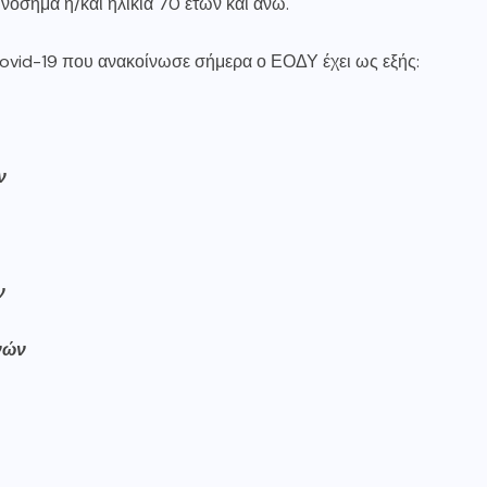
 νόσημα ή/και ηλικία 70 ετών και άνω.
vid-19 που ανακοίνωσε σήμερα ο ΕΟΔΥ έχει ως εξής:
ν
ν
νών