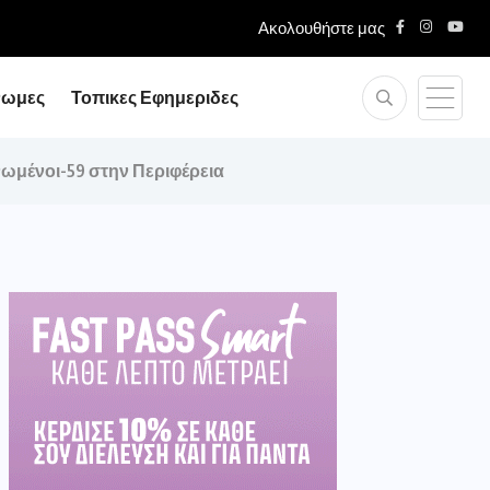
Ακολουθήστε μας
ικονομίας...
νωμες
Τοπικες Εφημεριδες
ηνωμένοι-59 στην Περιφέρεια