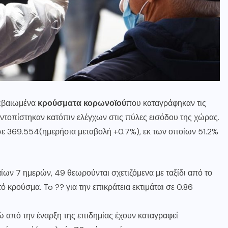
βεβαιωμένα
κρούσματα κορωνοϊού
που καταγράφηκαν τις
εντοπίστηκαν κατόπιν ελέγχων στις πύλες εισόδου της χώρας.
σε 369.554(ημερήσια μεταβολή +0.7%), εκ των οποίων 51.2%
ων 7 ημερών, 49 θεωρούνται σχετιζόμενα με ταξίδι από το
τό κρούσμα. To ?? για την επικράτεια εκτιμάται σε 0.86
νώ από την έναρξη της επιδημίας έχουν καταγραφεί