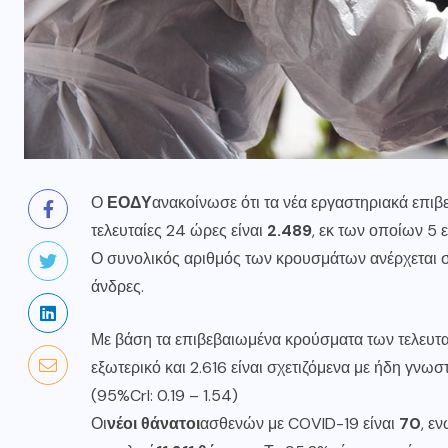
Ο
ΕΟΔΥ
ανακοίνωσε ότι τα νέα εργαστηριακά επι
τελευταίες 24 ώρες είναι
2.489
, εκ των οποίων 5 
Ο συνολικός αριθμός των κρουσμάτων ανέρχεται 
άνδρες.
Με βάση τα επιβεβαιωμένα κρούσματα των τελευταί
εξωτερικό και 2.616 είναι σχετιζόμενα με ήδη γνωσ
(95%Crl: 0.19 – 1.54)
Οι
νέοι θάνατοι
ασθενών με COVID-19 είναι
70
, ε