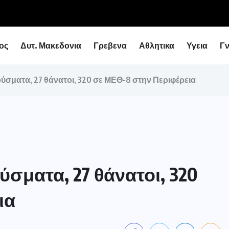
ειάρχη με τον Υφυπουργό Εθνικής Οικονομίας...
ος
Δυτ. Μακεδονια
Γρεβενα
Αθλητικα
Υγεια
Γ
ύσματα, 27 θάνατοι, 320 σε ΜΕΘ-8 στην Περιφέρεια
σματα, 27 θάνατοι, 320
ια