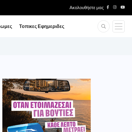
Ακολουθήστε μας
νωμες
Τοπικες Εφημεριδες