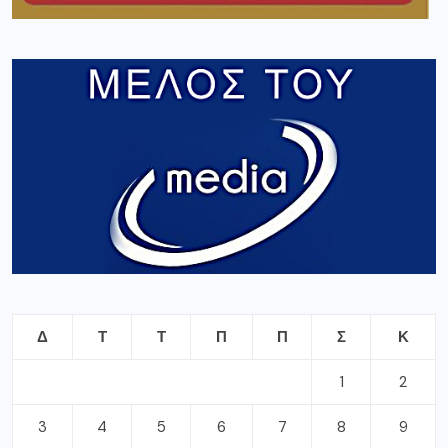
Δ
Τ
Τ
Π
Π
Σ
Κ
1
2
3
4
5
6
7
8
9