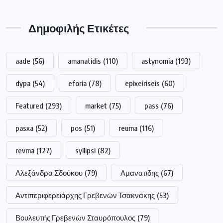
Δημοφιλής Ετικέτες
aade
(56)
amanatidis
(110)
astynomia
(193)
dypa
(54)
eforia
(78)
epixeiriseis
(60)
Featured
(293)
market
(75)
pass
(76)
pasxa
(52)
pos
(51)
reuma
(116)
revma
(127)
syllipsi
(82)
Αλεξάνδρα Σδούκου
(79)
Αμανατιδης
(67)
Αντιπεριφερειάρχης Γρεβενών Τσακνάκης
(53)
Βουλευτής Γρεβενών Σταυρόπουλος
(79)