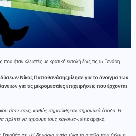
ς που ήταν κλειστές με κρατική εντολή έως τις 15 Γενάρη
ενδύσεων
Νίκος Παπαθανάσης
μίλησε για το άνοιγμα των
δανείων
για τις
μικρομεσαίες
επιχειρήσεις που έρχονται
ίου ήταν καλή, καθώς σημειώθηκαν σημαντικά έσοδα. Η
ια πρέπει να τηρούμε τους κανόνες
», είπε αρχικά.
 ξεκαθάρισε: «
Η δημόσια υγεία είναι το αγαθό που θέλει η