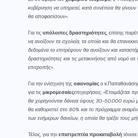
κυβέρνηση να υπηρετεί, κατά συνέπεια θα γίνουν 
θα αποφασίσουν
».
Για τις
υπόλοιπες δραστηριότητες
, επίσης παρέ
να ανοίξουν τα σχολεία, τα οποία και θα επανεκκ
δεδομένα το επιτρέψουν θα ανοίξουν και καταστή
δραστηριότητες και τις μετακινήσεις από νομό σε
επιτροπής
».
Για την ενίσχυση της
οικονομίας
ο κ.Παπαθανάση
για τις
μικρομεσαίες
επιχειρήσεις: «Ε
τοιμάζεται π
θα χορηγούνται δάνεια ύψους 30-50.000 ευρώ μ
θα καθοριστεί στο 80% και το πρόγραμμα αναμένετ
των ενήμερων δανείων, η οποία θα τρέξει τους μή
Τέλος, για την
επιστρεπτέα προκαταβολή
τόνισε: