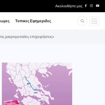
Ακολουθήστε μας
νωμες
Τοπικες Εφημεριδες
τις μικρομεσαίες επιχειρήσεις»