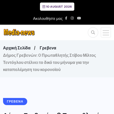
10 AUGUST 2026
Ακολουθήστε μας
Αρχική Σελίδα
Γρεβενα
Δήμος Γρεβενών: O Πρωταθλητής Στίβου Μίλτος
Τεντόγλου στέλνει το δικό του μήνυμα για την
καταπολέμηση του κορονοϊού
ΓΡΕΒΕΝΑ