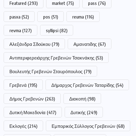
pasxa
(52)
pos
(51)
reuma
(116)
revma
(127)
syllipsi
(82)
Αλεξάνδρα Σδούκου
(79)
Αμανατιδης
(67)
Αντιπεριφερειάρχης Γρεβενών Τσακνάκης
(53)
Βουλευτής Γρεβενών Σταυρόπουλος
(79)
Γρεβενά
(195)
Δήμαρχος Γρεβενών Ταταρίδης
(54)
Δήμος Γρεβενών
(263)
Διακοπή
(98)
Δυτική Μακεδονία
(417)
Δυτικής
(249)
Εκλογές
(214)
Εμπορικός Σύλλογος Γρεβενών
(68)
Μακεδονίας
(249)
Νέα Δημοκρατία
(51)