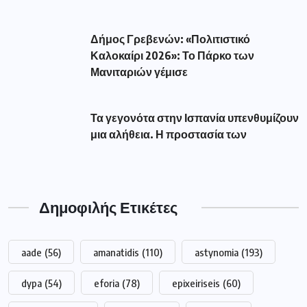
Δήμος Γρεβενών: «Πολιτιστικό
Καλοκαίρι 2026»: Το Πάρκο των
Μανιταριών γέμισε
Τα γεγονότα στην Ισπανία υπενθυμίζουν
μια αλήθεια. Η προστασία των
Δημοφιλής Ετικέτες
aade
(56)
amanatidis
(110)
astynomia
(193)
dypa
(54)
eforia
(78)
epixeiriseis
(60)
Featured
(293)
market
(75)
pass
(76)