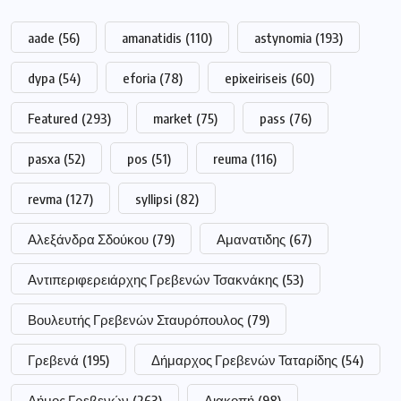
aade
(56)
amanatidis
(110)
astynomia
(193)
dypa
(54)
eforia
(78)
epixeiriseis
(60)
Featured
(293)
market
(75)
pass
(76)
pasxa
(52)
pos
(51)
reuma
(116)
revma
(127)
syllipsi
(82)
Αλεξάνδρα Σδούκου
(79)
Αμανατιδης
(67)
Αντιπεριφερειάρχης Γρεβενών Τσακνάκης
(53)
Βουλευτής Γρεβενών Σταυρόπουλος
(79)
Γρεβενά
(195)
Δήμαρχος Γρεβενών Ταταρίδης
(54)
Δήμος Γρεβενών
(263)
Διακοπή
(98)