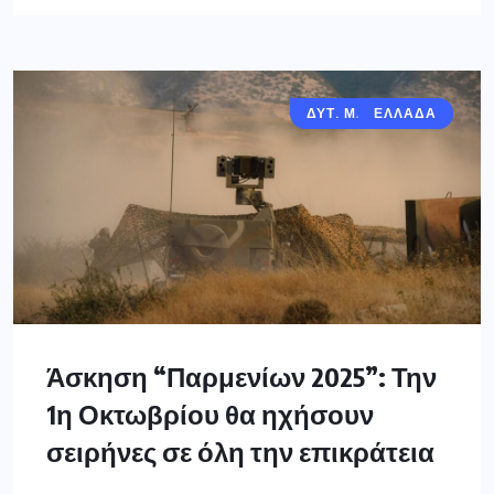
ΔΥΤ. ΜΑΚΕΔΟΝΙΑ
ΕΛΛΑΔΑ
Άσκηση “Παρμενίων 2025”: Την
1η Οκτωβρίου θα ηχήσουν
σειρήνες σε όλη την επικράτεια