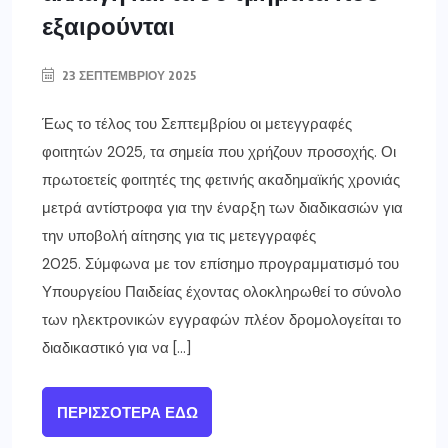
εξαιρούνται
23 ΣΕΠΤΕΜΒΡΊΟΥ 2025
Έως το τέλος του Σεπτεμβρίου οι μετεγγραφές
φοιτητών 2025, τα σημεία που χρήζουν προσοχής. Οι
πρωτοετείς φοιτητές της φετινής ακαδημαϊκής χρονιάς
μετρά αντίστροφα για την έναρξη των διαδικασιών για
την υποβολή αίτησης για τις μετεγγραφές
2025. Σύμφωνα με τον επίσημο προγραμματισμό του
Υπουργείου Παιδείας έχοντας ολοκληρωθεί το σύνολο
των ηλεκτρονικών εγγραφών πλέον δρομολογείται το
διαδικαστικό για να […]
ΠΕΡΙΣΣΌΤΕΡΑ ΕΔΏ