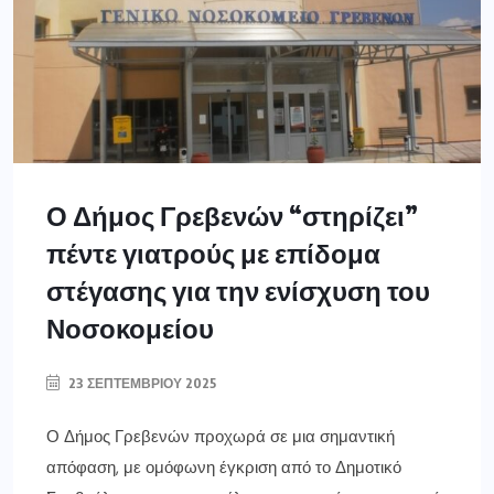
Ο Δήμος Γρεβενών “στηρίζει”
πέντε γιατρούς με επίδομα
στέγασης για την ενίσχυση του
Νοσοκομείου
23 ΣΕΠΤΕΜΒΡΊΟΥ 2025
Ο Δήμος Γρεβενών προχωρά σε μια σημαντική
απόφαση, με ομόφωνη έγκριση από το Δημοτικό