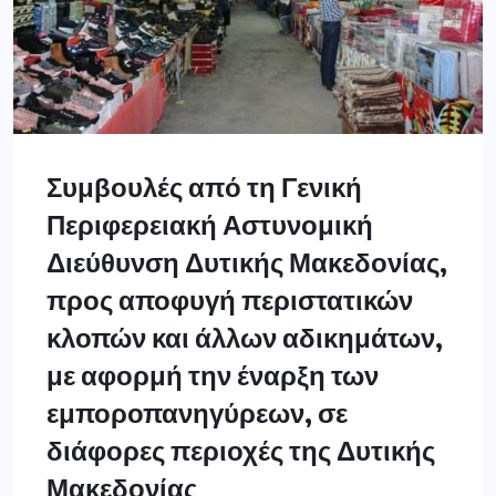
Συμβουλές από τη Γενική
Περιφερειακή Αστυνομική
Διεύθυνση Δυτικής Μακεδονίας,
προς αποφυγή περιστατικών
κλοπών και άλλων αδικημάτων,
με αφορμή την έναρξη των
εμποροπανηγύρεων, σε
διάφορες περιοχές της Δυτικής
Μακεδονίας