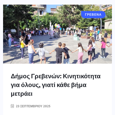
ΓΡΕΒΕΝΑ
Δήμος Γρεβενών: Κινητικότητα
για όλους, γιατί κάθε βήμα
μετράει
23 ΣΕΠΤΕΜΒΡΊΟΥ 2025