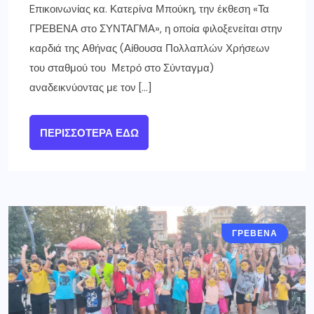
Eπικοινωνίας κα. Κατερίνα Μπούκη, την έκθεση «Τα
ΓΡΕΒΕΝΑ στο ΣΥΝΤΑΓΜΑ», η οποία φιλοξενείται στην
καρδιά της Αθήνας (Αίθουσα Πολλαπλών Χρήσεων
του σταθμού του Μετρό στο Σύνταγμα)
αναδεικνύοντας με τον […]
ΠΕΡΙΣΣΌΤΕΡΑ ΕΔΏ
ΓΡΕΒΕΝΑ