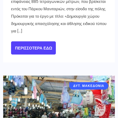
επιφάνειας 885 τετραγωνικών μέτρων, που βρίσκεται
εντός του Πάρκου Μανιταριών, στην είσοδο της πόλης.
Πρόκειται για το έργο με τίτλο: «Δημιουργία χώρου
δημιουργικής απασχόλησης και άθλησης ειδικού τύπου
για […]
ΠΕΡΙΣΣΌΤΕΡΑ ΕΔΏ
ΔΥΤ. ΜΑΚΕΔΟΝΙΑ
ΓΡΕΒΕΝΑ