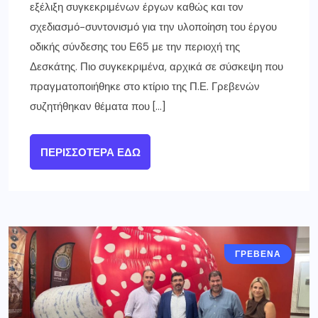
εξέλιξη συγκεκριμένων έργων καθώς και τον
σχεδιασμό-συντονισμό για την υλοποίηση του έργου
οδικής σύνδεσης του Ε65 με την περιοχή της
Δεσκάτης. Πιο συγκεκριμένα, αρχικά σε σύσκεψη που
πραγματοποιήθηκε στο κτίριο της Π.Ε. Γρεβενών
συζητήθηκαν θέματα που […]
ΠΕΡΙΣΣΌΤΕΡΑ ΕΔΏ
ΓΡΕΒΕΝΑ