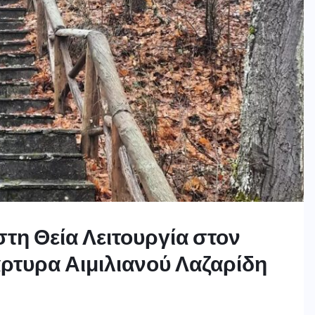
τη Θεία Λειτουργία στον
ρτυρα Αιμιλιανού Λαζαρίδη