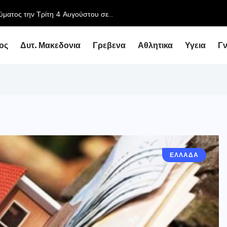
ος
Δυτ. Μακεδονια
Γρεβενα
Αθλητικα
Υγεια
Γ
ΕΛΛΑΔΑ