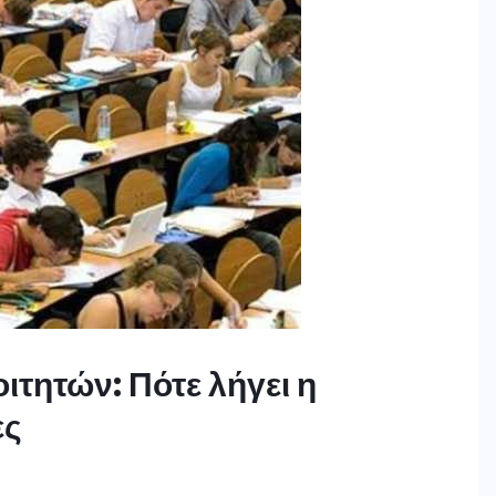
τητών: Πότε λήγει η
ες