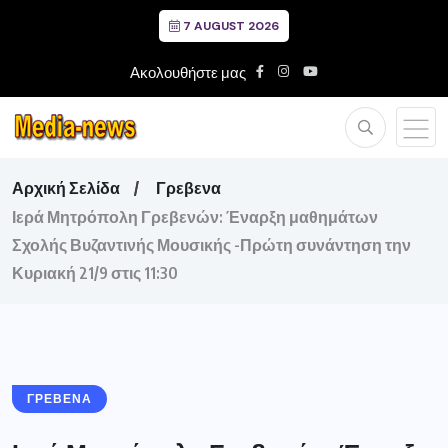
7 AUGUST 2026
Ακολουθήστε μας
Αρχική Σελίδα
Γρεβενα
Ιερά Μητρόπολη Γρεβενών: Έναρξη μαθημάτων
Σχολής Βυζαντινής Μουσικής -Πρώτη συνάντηση την
Κυριακή 21/9 στις 11:30
ΓΡΕΒΕΝΑ