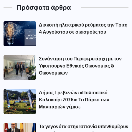
Πρόσφατα άρθρα
Διακοπή ηλεκτρικού ρεύματος την Τρίτη
4 Αυγούστου σε οικισμούς του
Συνάντηση του Περιφερειάρχη με τον
Υφυπουργό Εθνικής Οικονομίας &
Οικονομικών
Δήμος Γρεβενών: «Πολιτιστικό
Καλοκαίρι 2026»: Το Πάρκο των
Μανιταριών γέμισε
Τα γεγονότα στην Ισπανία υπενθυμίζουν