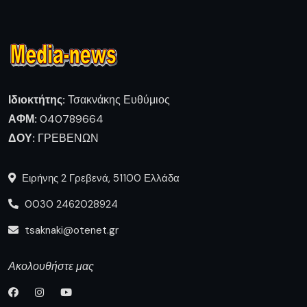
Ιδιοκτήτης:
Τσακνάκης Ευθύμιος
ΑΦΜ:
040789664
ΔΟΥ:
ΓΡΕΒΕΝΩΝ
Ειρήνης 2 Γρεβενά, 51100 Ελλάδα
0030 2462028924
tsaknaki@otenet.gr
Ακολουθήστε μας