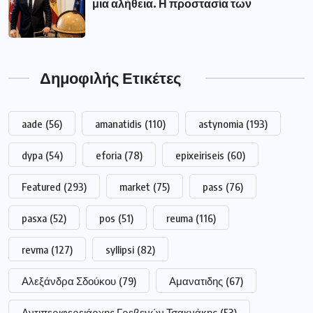
μια αλήθεια. Η προστασία των
Δημοφιλής Ετικέτες
aade
(56)
amanatidis
(110)
astynomia
(193)
dypa
(54)
eforia
(78)
epixeiriseis
(60)
Featured
(293)
market
(75)
pass
(76)
pasxa
(52)
pos
(51)
reuma
(116)
revma
(127)
syllipsi
(82)
Αλεξάνδρα Σδούκου
(79)
Αμανατιδης
(67)
Αντιπεριφερειάρχης Γρεβενών Τσακνάκης
(53)