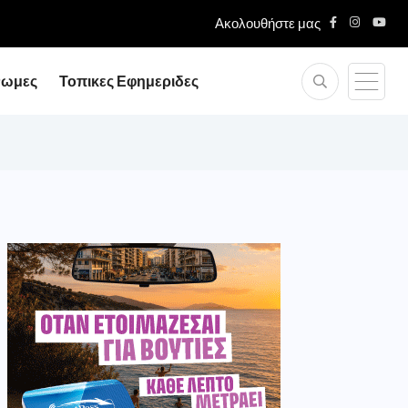
Ακολουθήστε μας
νωμες
Τοπικες Εφημεριδες