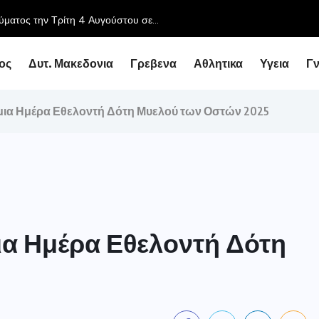
ύματος την Τρίτη 4 Αυγούστου σε...
ος
Δυτ. Μακεδονια
Γρεβενα
Αθλητικα
Υγεια
Γ
μια Ημέρα Εθελοντή Δότη Μυελού των Οστών 2025
ια Ημέρα Εθελοντή Δότη